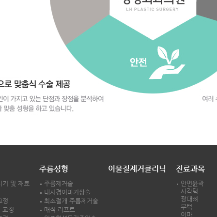
주름성형
이물질제거클리닉
진료과목
시기 및 재료
주름제거술
안면윤곽
사각턱
내시경이마거상술
광대뼈
교정
최소절개 주름제거술
무턱
 교정
매직 리프트
이마