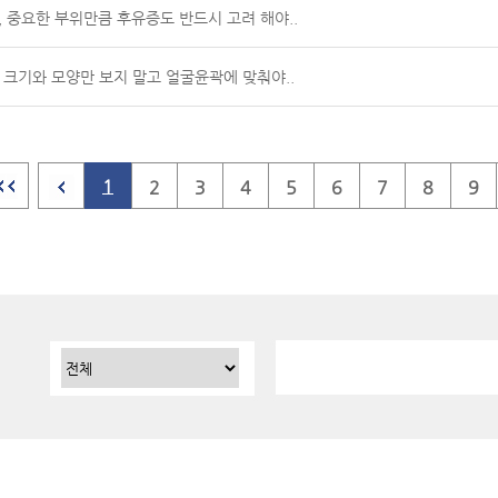
성형, 중요한 부위만큼 후유증도 반드시 고려 해야..
형, 크기와 모양만 보지 말고 얼굴윤곽에 맞춰야..
1
2
3
4
5
6
7
8
9