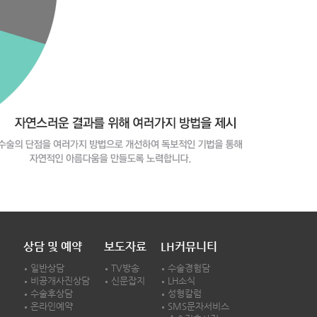
상담 및 예약
보도자료
LH커뮤니티
일반상담
TV방송
수술경험담
비공개사진상담
신문잡지
LH소식
수술후상담
성형칼럼
온라인예약
SMS문자서비스