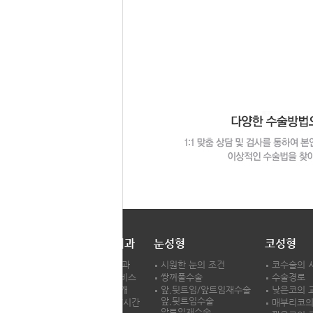
LH성형외과
눈성형
코성형
LH성형외과
시원한 눈의 조건
코수술의 
차별화서비스
쌍꺼풀수술
수술경로
의료진소개
앞,뒷트임/앞트임재수술
낮은코의 
앞,뒷트임수술
진료과목/시간
매부리코의
앞트임재수술