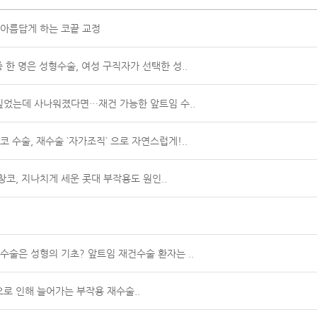
더 아름답게 하는 코끝 교정
 중 한 명은 성형수술, 여성 구직자가 선택한 성..
고 싶었는데 사나워졌다면…재건 가능한 앞트임 수..
인 코 수술, 재수술 `자가조직` 으로 자연스럽게!..
들창코, 지나치게 세운 콧대 부작용도 원인..
눈 수술은 성형의 기초? 앞트임 재건수술 환자는 ..
형으로 인해 늘어가는 부작용 재수술..