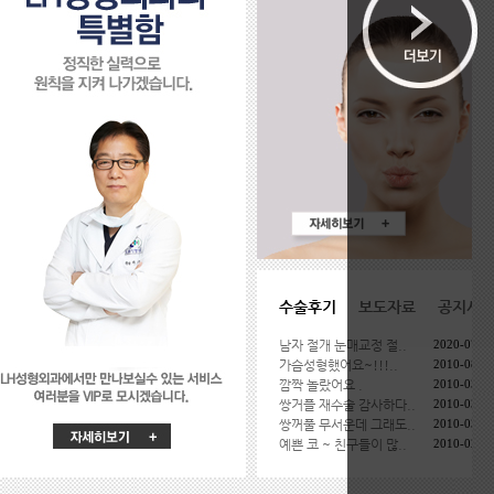
수술후기
보도자료
공지사
남자 절개 눈매교정 절..
2020-07-1
가슴성형했어요~!!!..
2010-08-2
깜짝 놀랐어요 .
2010-03-2
쌍거플 재수술 감사하다..
2010-03-2
쌍꺼풀 무서운데 그래도..
2010-03-1
예쁜 코 ~ 친구들이 많..
2010-02-2